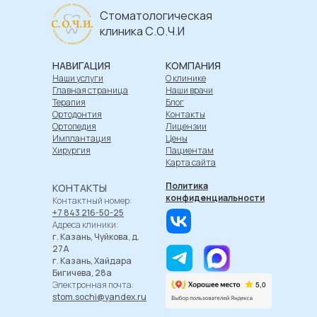
Стоматологическая
клиника С.О.Ч.И
НАВИГАЦИЯ
КОМПАНИЯ
Наши услуги
О клинике
Главная страница
Наши врачи
Терапия
Блог
Ортодонтия
Контакты
Ортопедия
Лицензии
Имплантация
Цены
Хирургия
Пациентам
Карта сайта
Политика
КОНТАКТЫ
конфиденциальности
Контактный номер:
+7 843 216-50-25
Адреса клиники:
г. Казань, Чуйкова, д.
27А
г. Казань, Хайдара
Бигичева, 28а
Электронная почта:
stom.sochi@yandex.ru