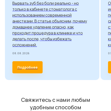
Вырвать зуб без боли реально - но
О
только в кабинете стоматолога с
и
использованием современной
п
анестезии. В статье объясним, почему
с
домашнее удаление опасно, как
с
проходит процедура в клинике и что
п
делать после, чтобы избежать
к
осложнений.
к
08.08.2026
0
Подробнее
Свяжитесь с нами любым
удобным способом