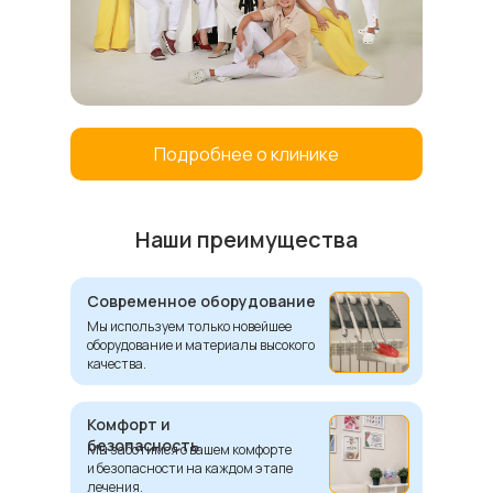
Подробнее о клинике
Наши преимущества
Современное оборудование
Мы используем только новейшее
оборудование и материалы высокого
качества.
Комфорт и
безопасность
Мы заботимся о вашем комфорте
и безопасности на каждом этапе
лечения.