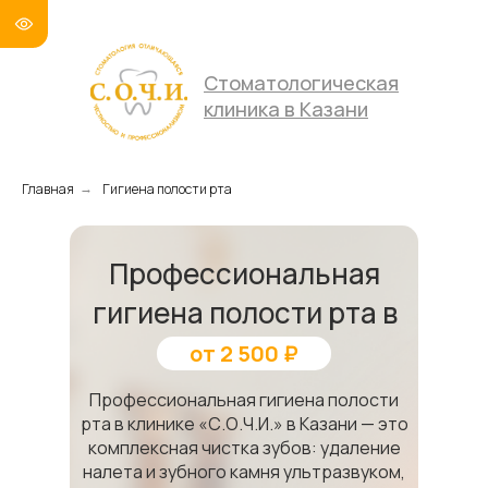
Стоматологическая
клиника в Казани
Главная
Гигиена полости рта
→
Профессиональная
гигиена полости рта в
Казани
от 2 500 ₽
Профессиональная гигиена полости
рта в клинике «С.О.Ч.И.» в Казани — это
комплексная чистка зубов: удаление
налета и зубного камня ультразвуком,