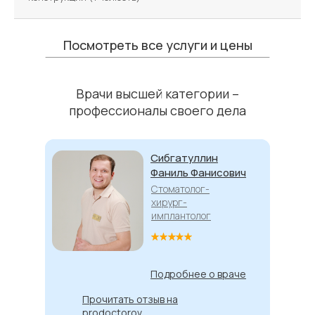
Посмотреть все услуги и цены
Врачи высшей категории –
профессионалы своего дела
Спичков Руслан
Сибгатуллин
Ильич
Фаниль Фанисович
Стоматолог-терапевт-
Стоматолог-
хирург-ортопед
хирург-
имплантолог
Главный врач клиники
Подробнее о враче
Прочитать отзыв на
Прочитать отзыв на
prodoctorov
prodoctorov