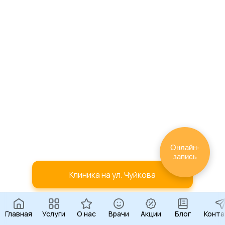
Онлайн-
запись
Клиника на ул. Чуйкова
Клиника на Хайдара Бигичева
Главная
Услуги
О нас
Врачи
Акции
Блог
Конта