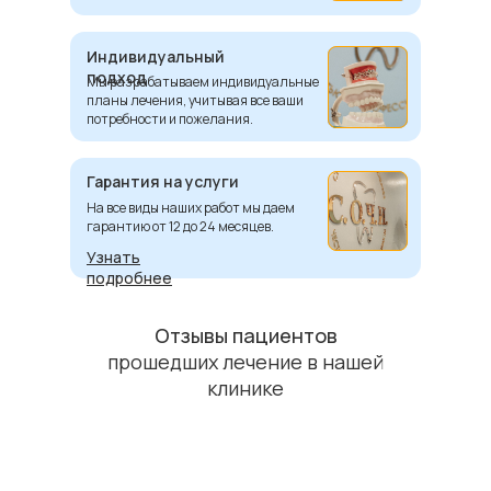
Индивидуальный
подход
Мы разрабатываем индивидуальные
планы лечения, учитывая все ваши
потребности и пожелания.
Гарантия на услуги
На все виды наших работ мы даем
гарантию от 12 до 24 месяцев.
Узнать
подробнее
Отзывы пациентов
прошедших лечение в нашей
клинике