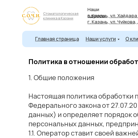
Наши
Стоматологическая
г. Казань, ул. Хайдара
адреса:
клиника в Казани
г. Казань, ул. Чуйкова,
Главная страница
Наши услуги
О кл
Политика в отношении обрабо
1. Общие положения
Настоящая политика обработки 
Федерального закона от 27.07.2
данных) и определяет порядок 
персональных данных, предпри
1.1. Оператор ставит своей важ