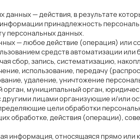
х данных — действия, в результате кото
 информации принадлежность персональ
ту персональных данных.
нных — любое действие (операция) или с
льзованием средств автоматизации или б
ая сбор, запись, систематизацию, накоп
чение, использование, передачу (распро
ование, удаление, уничтожение персонал
й орган, муниципальный орган, юридичес
с другими лицами организующие и/или 
определяющие цели обработки персональн
их обработке, действия (операции), со
бая информация, относящаяся прямо или 