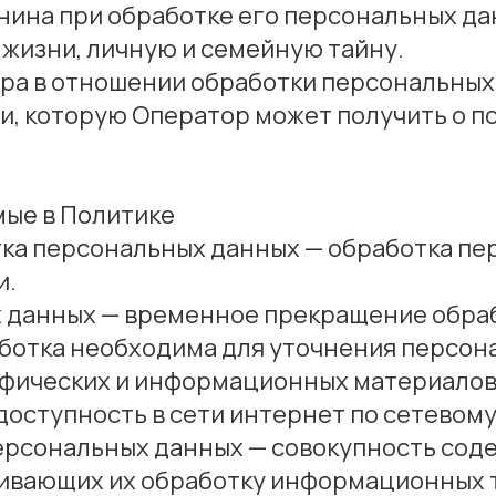
анина при обработке его персональных да
жизни, личную и семейную тайну.
ора в отношении обработки персональных
, которую Оператор может получить о п
мые в Политике
отка персональных данных — обработка п
и.
х данных — временное прекращение обра
аботка необходима для уточнения персон
рафических и информационных материалов
оступность в сети интернет по сетевому а
ерсональных данных — совокупность соде
ивающих их обработку информационных т