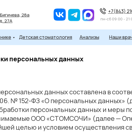
+7(843) 2
 Бигичева, 28а
пн-cб 09:00 - 21:
 д. 27А
инике
Детская стоматология
Анализы
Наши вра
тки персональных данных
персональных данных составлена в соотв
006. № 152-ФЗ «О персональных данных» (
обработки персональных данных и меры п
нимаемые ООО «СТОМСОЧИ» (далее — Оп
нейшей целью и условием осуществления 