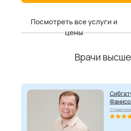
Посмотреть все услуги и
цены
Врачи высше
Спичко
Сибгат
Ильич
Фанисо
Стоматоло
Стоматоло
Главный вр