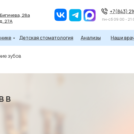
+7(843) 2
 Бигичева, 28а
пн-cб 09:00 - 21:
 д. 27А
инике
Детская стоматология
Анализы
Наши вра
ие зубов
в в