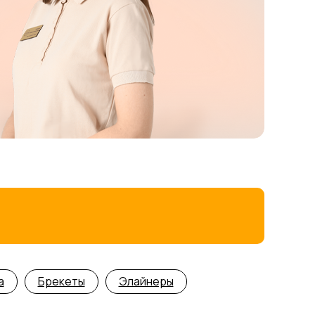
а
Брекеты
Элайнеры