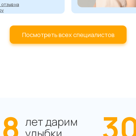
 отзыв на
ov
Посмотреть всех специалистов
8
3
лет дарим
улыбки