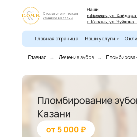
Наши
Стоматологическая
г. Казань, ул. Хайдара
адреса:
клиника в Казани
г. Казань, ул. Чуйкова,
Главная страница
Наши услуги
О кл
Главная
Лечение зубов
Пломбирован
→
→
Пломбирование зубо
Казани
от 5 000 ₽