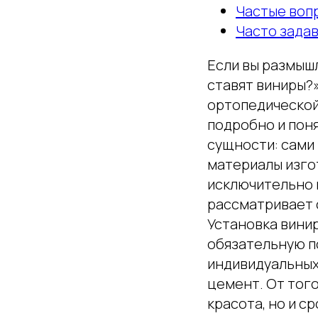
Частые воп
Часто зада
Если вы размышл
ставят виниры?
ортопедической
подробно и пон
сущности: сами 
материалы изго
исключительно 
рассматривает 
Установка вини
обязательную по
индивидуальных
цемент. От того
красота, но и с