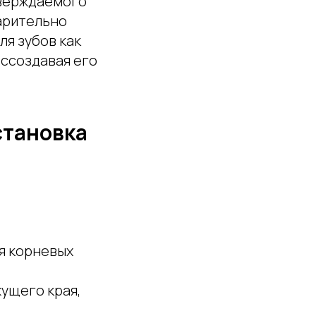
тверждаемого
арительно
ля зубов как
оссоздавая его
становка
я корневых
ущего края,