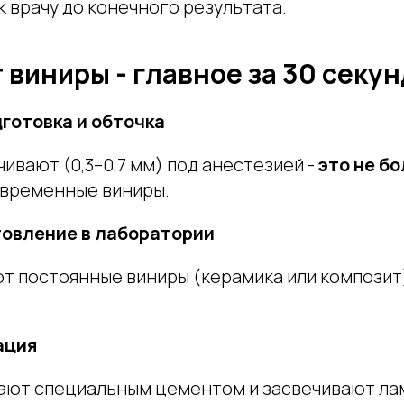
к врачу до конечного результата.
 виниры - главное за 30 секун
дготовка и обточка
чивают (0,3–0,7 мм) под анестезией -
это не б
т временные виниры.
отовление в лаборатории
т постоянные виниры (керамика или композит)
ация
ают специальным цементом и засвечивают ла