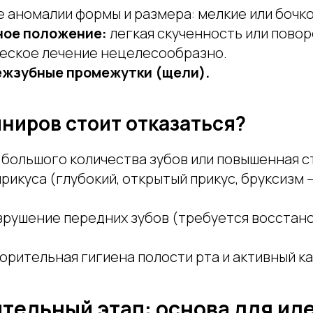
 аномалии формы и размера: мелкие или бочк
ное положение:
легкая скученность или повор
еское лечение нецелесообразно.
жзубные промежутки (щели).
иниров стоит отказаться?
 большого количества зубов или повышенная с
рикуса (глубокий, открытый прикус, бруксизм 
зрушение передних зубов (требуется восстан
рительная гигиена полости рта и активный ка
тельный этап: основа для ид