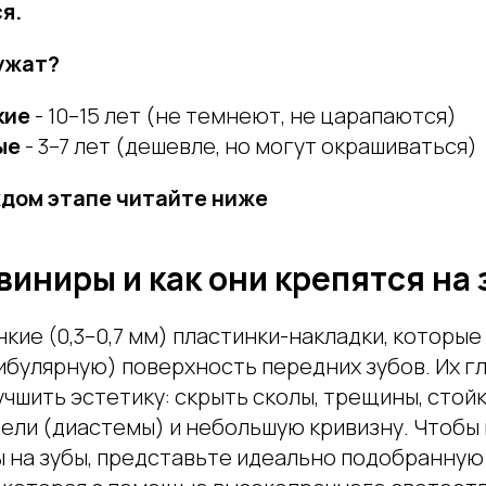
я.
лужат?
кие
- 10–15 лет (не темнеют, не царапаются)
ые
- 3–7 лет (дешевле, но могут окрашиваться)
ждом этапе читайте ниже
виниры и как они крепятся на
нкие (0,3–0,7 мм) пластинки-накладки, которы
булярную) поверхность передних зубов. Их гл
чшить эстетику: скрыть сколы, трещины, стой
ели (диастемы) и небольшую кривизну. Чтобы п
 на зубы, представьте идеально подобранную 