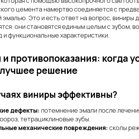
 которая с помощью высокопрочного светоо
кого цемента намертво соединяется с предв
эмалью. Это и есть ответ на вопрос, виниры д
ятся: они становятся единым целым с зубом, в
д и функциональные характеристики.
 и противопоказания: когда у
 лучшее решение
лучаях виниры эффективны?
кие дефекты:
потемнение эмали после лечени
юороз, тетрациклиновые зубы.
льные механические повреждения:
сколы реж