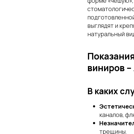
форме «чешую»,
стоматологичес
подготовленной 
выглядят и креп
натуральный ви
Показания
виниров –
В каких с
Эстетичес
каналов, фл
Незначите
трещины.