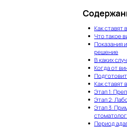
Содержан
Как ставят 
Что такое в
Показания и
решение
В каких слу
Когда от ви
Подготовит
Как ставят 
Этап 1: Пре
Этап 2: Ла
Этап 3: При
стоматолог
Период адап