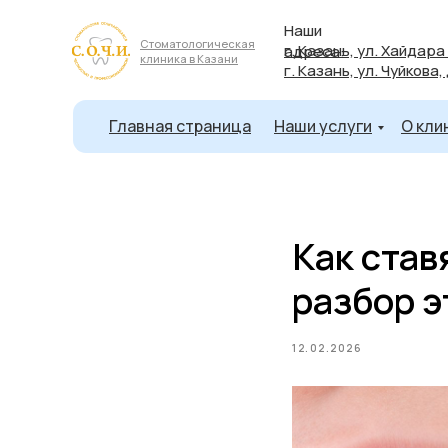
Наши
Стоматологическая
г. Казань, ул. Хайдара
адреса:
клиника в Казани
г. Казань, ул. Чуйкова,
Главная страница
Наши услуги
О кли
Как став
разбор э
12.02.2026