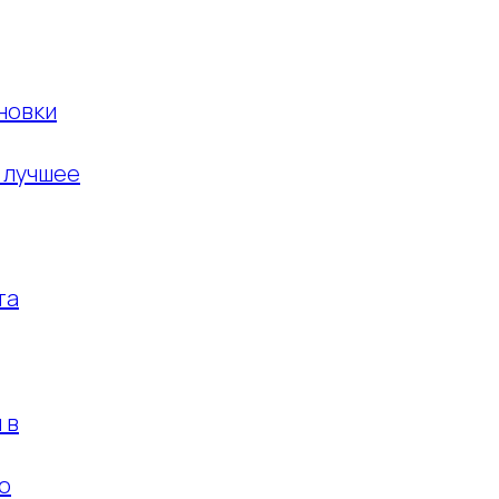
новки
– лучшее
та
 в
о