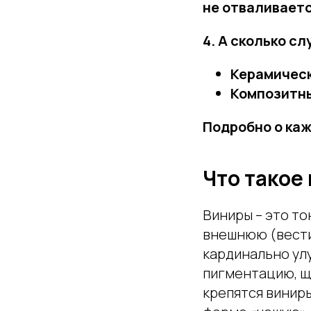
не отваливаетс
4. А сколько с
Керамичес
Композитн
Подробно о ка
Что такое 
Виниры – это то
внешнюю (вести
кардинально улу
пигментацию, щ
крепятся виниры