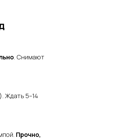
д
ольно
. Снимают
. Ждать 5–14
мпой.
Прочно,