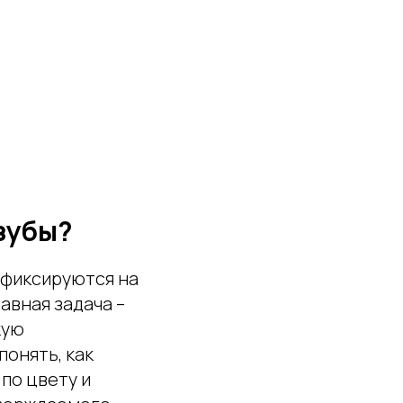
 зубы?
е фиксируются на
авная задача –
кую
онять, как
по цвету и