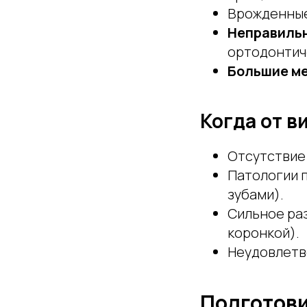
Врожденные
Неправиль
ортодонтич
Большие ме
Когда от в
Отсутствие
Патологии п
зубами).
Сильное ра
коронкой).
Неудовлетво
Подготови