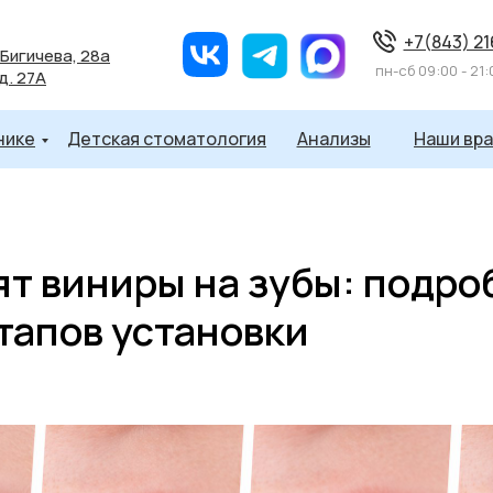
+7(843) 2
 Бигичева, 28а
пн-cб 09:00 - 21:
 д. 27А
нике
Детская стоматология
Анализы
Наши вра
ят виниры на зубы: подр
тапов установки