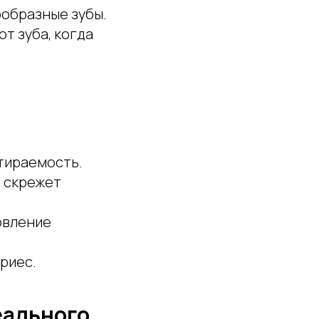
ообразные зубы.
от зуба, когда
тираемость.
– скрежет
овление
риес.
еального