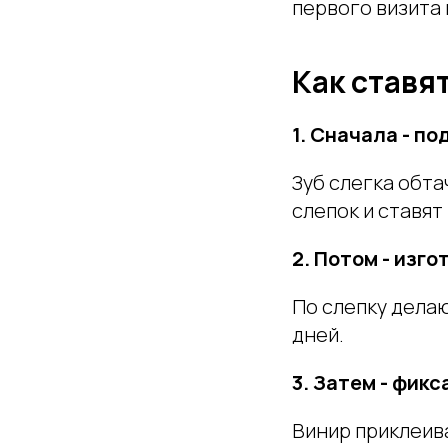
первого визита 
Как ставят
1. Сначала - по
Зуб слегка обта
слепок и ставя
2. Потом - изг
По слепку делаю
дней.
3. Затем - фикс
Винир приклеив