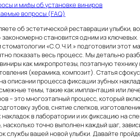
росы и мифы об установке виниров
ваемые вопросы (FAQ)
яете об эстетической реставрации улыбки, во
» закономерно становится одним из ключевых
 стоматологии «С.О.Ч.И.» подготовили этот ма
ятно показать весь процесс. Мы детально ра
виниры как микропротезы, поэтапную технику 
товления (керамика, композит). Статья сфоку
на описании процесса фиксации зубных наклад
смежные темы, такие как имплантация или леч
ров – это многоэтапный процесс, который вкл
дготовку зубов, снятие слепков, изготовлени
 накладок в лаборатории и их фиксацию на сп
, насколько точно выполнен каждый шаг, завис
рок службы вашей новой улыбки. Давайте пройд