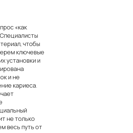
прос «как
. Специалисты
териал, чтобы
зберем ключевые
их установки и
сирована
ок и не
ение кариеса.
ючает
е
ециальный
ит не только
ем весь путь от