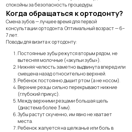
спокойны за безопасность процедуры.
Когда обращаться к ортодонту?
Смена зубов — лучшее время для первой
консультации ортодонта. Оптимальный возраст — 6–
7 лет.
Поводы для визита к ортодонту:
Постоянные зубы режутся вторым рядом, не
вытесняя молочные («акульи зубы»).
Нижняя челюсть заметно выдвинута вперед или
смещена назад относительно верхней.
Ребенок постоянно дышит ртом (а не носом).
Верхние резцы сильно перекрывают нижние
(глубокий прикус).
Между верхними резцами большая щель
(диастема более 3 мм).
Зубы растут скученно, им явно не хватает
места.
Ребенок жалуется на щелканье или боль в