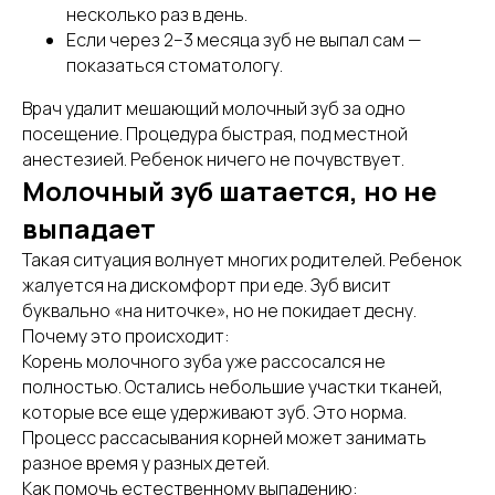
несколько раз в день.
Если через 2–3 месяца зуб не выпал сам —
показаться стоматологу.
Врач удалит мешающий молочный зуб за одно
посещение. Процедура быстрая, под местной
анестезией. Ребенок ничего не почувствует.
Молочный зуб шатается, но не
выпадает
Такая ситуация волнует многих родителей. Ребенок
жалуется на дискомфорт при еде. Зуб висит
буквально «на ниточке», но не покидает десну.
Почему это происходит:
Корень молочного зуба уже рассосался не
полностью. Остались небольшие участки тканей,
которые все еще удерживают зуб. Это норма.
Процесс рассасывания корней может занимать
разное время у разных детей.
Как помочь естественному выпадению: