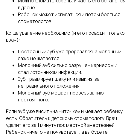
Можно сломать корень, и часть его останется
в десне.
Ребенок может испугаться и потом бояться
стоматологов.
Когда удаление необходимо (и его проводит только
врач):
Постоянный зуб уже прорезался, а молочный
даже не шатается.
Молочный зуб сильно разрушен кариесом и
стал источником инфекции.
Зуб травмирует щеку или язык из-за
неправильного положения.
Молочный зуб мешает прорезыванию
постоянного.
Если зуб уже висит «на ниточке» и мешает ребенку
есть: Обратитесь к детскому стоматологу. Врач
удалит его за 1 минуту под местной анестезией.
Ребенок ничего не почувствует, а вы будете