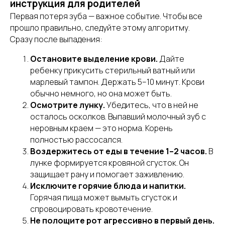
инструкция для родителей
Первая потеря зуба — важное событие. Чтобы все
прошло правильно, следуйте этому алгоритму.
Сразу после выпадения:
Остановите выделение крови.
Дайте
ребенку прикусить стерильный ватный или
марлевый тампон. Держать 5–10 минут. Крови
обычно немного, но она может быть.
Осмотрите лунку.
Убедитесь, что в ней не
осталось осколков. Выпавший молочный зуб с
неровным краем — это норма. Корень
полностью рассосался.
Воздержитесь от еды в течение 1–2 часов.
В
лунке формируется кровяной сгусток. Он
защищает рану и помогает заживлению.
Исключите горячие блюда и напитки.
Горячая пища может вымыть сгусток и
спровоцировать кровотечение.
Не полощите рот агрессивно в первый день.