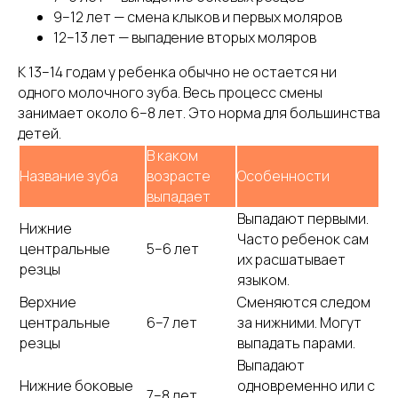
9–12 лет — смена клыков и первых моляров
12–13 лет — выпадение вторых моляров
К 13–14 годам у ребенка обычно не остается ни
одного молочного зуба. Весь процесс смены
занимает около 6–8 лет. Это норма для большинства
детей.
В каком
Название зуба
возрасте
Особенности
выпадает
Выпадают первыми.
Нижние
Часто ребенок сам
центральные
5–6 лет
их расшатывает
резцы
языком.
Верхние
Сменяются следом
центральные
6–7 лет
за нижними. Могут
резцы
выпадать парами.
Выпадают
Нижние боковые
одновременно или с
7–8 лет