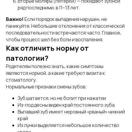
Вторые моляры (пятерки) — покидают зубной
ряд последними, в 11–13 лет.
Важно!
Если порядок выпадения нарушен, не
паникуйте. Небольшие отклонения от классической
последовательности встречаются часто. Главное,
чтобы процесс шел без боли и воспаления.
Как отличить норму от
патологии?
Родителям полезно знать, какие симптомы
являются нормой, а какие требуют визита к
стоматологу.
Нормальные признаки смены зубов:
Зуб шатается, но не болит при нажатии
Из-под десны виден край постоянного зуба
Выпавший зуб имеет неровный «рваный» нижний
край
Из лунки выделяется небольшое количество