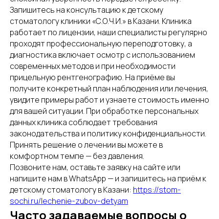
Запишитесь на консультацию к детскому
стоматологу клиники «С.О.Ч.И.» в Казани. Клиника
работает по лицензии, наши специалисты регулярно
проходят профессиональную переподготовку, а
диагностика включает осмотр с использованием
современных методов и при необходимости
прицельную рентгенографию. На приёме вы
получите конкретный план наблюдения или лечения,
увидите примеры работ и узнаете стоимость именно
для вашей ситуации. При обработке персональных
данных клиника соблюдает требования
законодательства и политику конфиденциальности.
Принять решение о лечении вы можете в
комфортном темпе — без давления.
Позвоните нам, оставьте заявку на сайте или
напишите нам в WhatsApp — и запишитесь на приём к
детскому стоматологу в Казани:
https://stom-
sochi.ru/lechenie-zubov-detyam
Часто задаваемые вопросы о