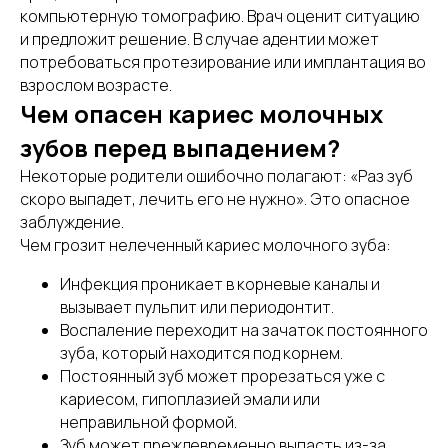
компьютерную томографию. Врач оценит ситуацию
и предложит решение. В случае адентии может
потребоваться протезирование или имплантация во
взрослом возрасте.
Чем опасен кариес молочных
зубов перед выпадением?
Некоторые родители ошибочно полагают: «Раз зуб
скоро выпадет, лечить его не нужно». Это опасное
заблуждение.
Чем грозит нелеченный кариес молочного зуба:
Инфекция проникает в корневые каналы и
вызывает пульпит или периодонтит.
Воспаление переходит на зачаток постоянного
зуба, который находится под корнем.
Постоянный зуб может прорезаться уже с
кариесом, гипоплазией эмали или
неправильной формой.
Зуб может преждевременно выпасть из-за