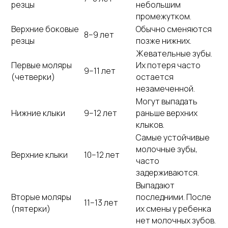
резцы
небольшим
промежутком.
Верхние боковые
Обычно сменяются
8–9 лет
резцы
позже нижних.
Жевательные зубы.
Первые моляры
Их потеря часто
9–11 лет
(четверки)
остается
незамеченной.
Могут выпадать
Нижние клыки
9–12 лет
раньше верхних
клыков.
Самые устойчивые
молочные зубы,
Верхние клыки
10–12 лет
часто
задерживаются.
Выпадают
Вторые моляры
последними. После
11–13 лет
(пятерки)
их смены у ребенка
нет молочных зубов.