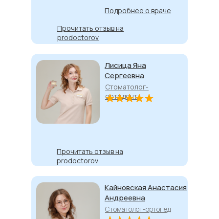
Подробнее о враче
Прочитать отзыв на
Прочитать отзыв на
prodoctorov
prodoctorov
Лисица Яна
Сергеевна
Стоматолог-
ортодонт
Прочитать отзыв на
prodoctorov
Кайновская Анастасия
Андреевна
Стоматолог-ортопед