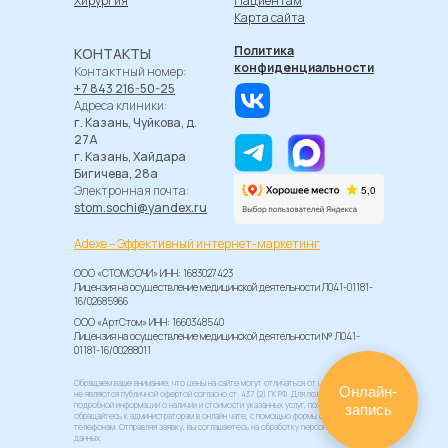
Хирургия
Пациентам
Карта сайта
Политика
КОНТАКТЫ
конфиденциальности
Контактный номер:
+7 843 216-50-25
Адреса клиники:
г. Казань, Чуйкова, д.
27А
г. Казань, Хайдара
Бигичева, 28а
Электронная почта:
stom.sochi@yandex.ru
Adexe – Эффективный интернет-маркетинг
ООО «СТОМСОЧИ» ИНН: 1683027423
Лицензия на осуществление медицинской деятельности Л041-01181-
16/02685966
ООО «АртСтом» ИНН: 1660348540
Лицензия на осуществление медицинской деятельности № Л041-
01181-16/00288011
Обращаем ваше внимание, что цены на сайте могут отличаться от цен в Клинике и
Онлайн-
не являются публичной офертой согласно ст. 437 (2) ГК РФ. Для получения
подробной информации о наличии и стоимости указанных услуг, пожалуйста,
запись
обращайтесь к администраторам в онлайн чате, с помощью формы связи или по
телефонам. Отправляя заявку, вы соглашаетесь на обработку персональных
данных.