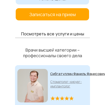
Записаться на прием
Посмотреть все услуги и цены
Врачи высшей категории –
профессионалы своего дела
Спичков Руслан
Сибгатуллин Фаниль Фанисови
Ильич
Стоматолог-терапевт-
Стоматолог-хирург-
хирург-ортопед
имплантолог
Главный врач клиники