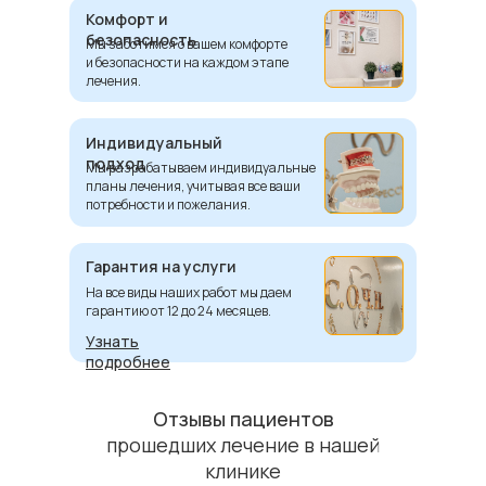
Комфорт и
безопасность
Мы заботимся о вашем комфорте
и безопасности на каждом этапе
лечения.
Индивидуальный
подход
Мы разрабатываем индивидуальные
планы лечения, учитывая все ваши
потребности и пожелания.
Гарантия на услуги
На все виды наших работ мы даем
гарантию от 12 до 24 месяцев.
Узнать
подробнее
Отзывы пациентов
прошедших лечение в нашей
клинике