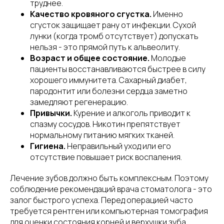
труднее.
Качество кровяного сгустка.
Именно
сгусток защищает рану от инфекции. Сухой
лунки (когда тромб отсутствует) допускать
нельзя - это прямой путь к альвеолиту.
Возраст и общее состояние.
Молодые
пациенты восстанавливаются быстрее в силу
хорошего иммунитета. Сахарный диабет,
пародонтит или болезни сердца заметно
замедляют регенерацию.
Привычки.
Курение и алкоголь приводит к
спазму сосудов. Никотин препятствует
нормальному питанию мягких тканей.
Гигиена.
Неправильный уход или его
отсутствие повышает риск воспаления.
Лечение зубов должно быть комплексным. Поэтому
соблюдение рекомендаций врача стоматолога - это
залог быстрого успеха. Перед операцией часто
требуется рентген или компьютерная томография
для оценки состояния корней и верхушки зуба.