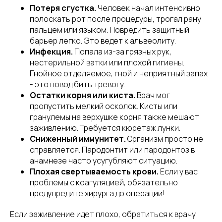
Потеря сгустка.
Человек начал интенсивно
полоскать рот после процедуры, трогал рану
пальцем или языком. Повредить защитный
барьер легко. Это ведет к альвеолиту.
Инфекция.
Попала из-за грязных рук,
нестерильной ватки или плохой гигиены.
Гнойное отделяемое, гной и неприятный запах
- это повод бить тревогу.
Остатки корня или киста.
Врач мог
пропустить мелкий осколок. Кисты или
гранулемы на верхушке корня также мешают
заживлению. Требуется кюретаж лунки.
Сниженный иммунитет.
Организм просто не
справляется. Пародонтит или пародонтоз в
анамнезе часто усугубляют ситуацию.
Плохая свертываемость крови.
Если у вас
проблемы с коагуляцией, обязательно
предупредите хирурга до операции!
Если заживление идет плохо, обратиться к врачу