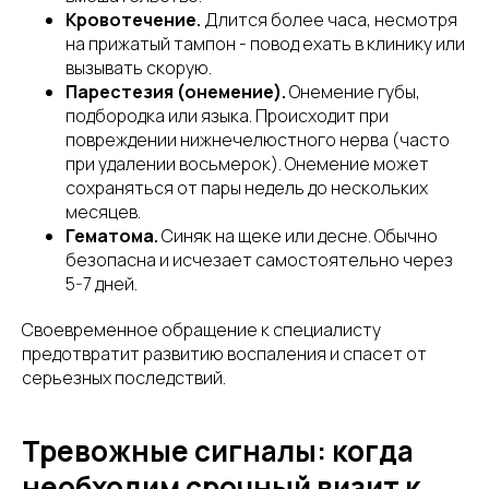
Кровотечение.
Длится более часа, несмотря
на прижатый тампон - повод ехать в клинику или
вызывать скорую.
Парестезия (онемение).
Онемение губы,
подбородка или языка. Происходит при
повреждении нижнечелюстного нерва (часто
при удалении восьмерок). Онемение может
сохраняться от пары недель до нескольких
месяцев.
Гематома.
Синяк на щеке или десне. Обычно
безопасна и исчезает самостоятельно через
5-7 дней.
Своевременное обращение к специалисту
предотвратит развитию воспаления и спасет от
серьезных последствий.
Тревожные сигналы: когда
необходим срочный визит к